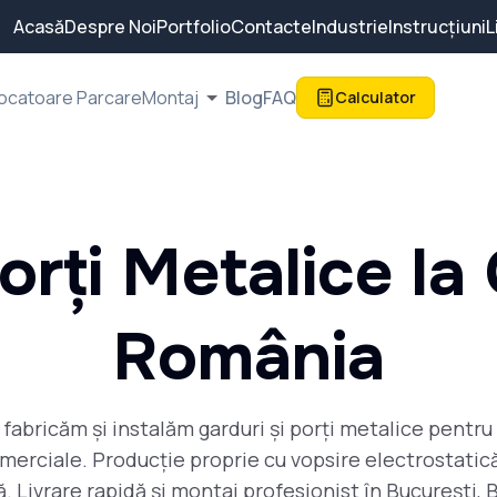
Acasă
Despre Noi
Portfolio
Contacte
Industrie
Instrucțiuni
L
ocatoare Parcare
Montaj
Blog
FAQ
Calculator
Porți Metalice l
România
fabricăm și instalăm garduri și porți metalice pentru c
merciale. Producție proprie cu vopsire electrostatică
. Livrare rapidă și montaj profesionist în București, B