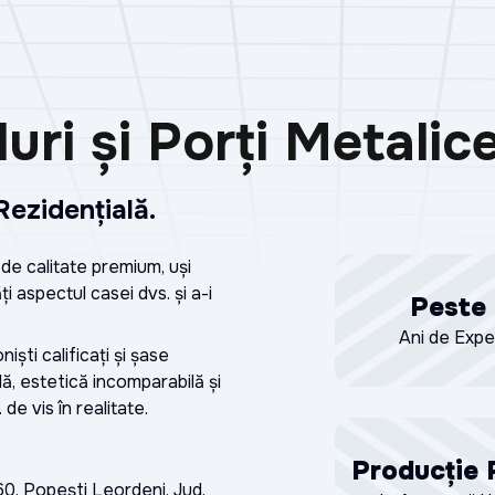
uri și Porți Metalic
Rezidențială.
de calitate premium, uși
 aspectul casei dvs. și a-i
Peste
Ani de Expe
ști calificați și șase
ă, estetică incomparabilă și
e vis în realitate.
Producție 
60, Popești Leordeni, Jud.