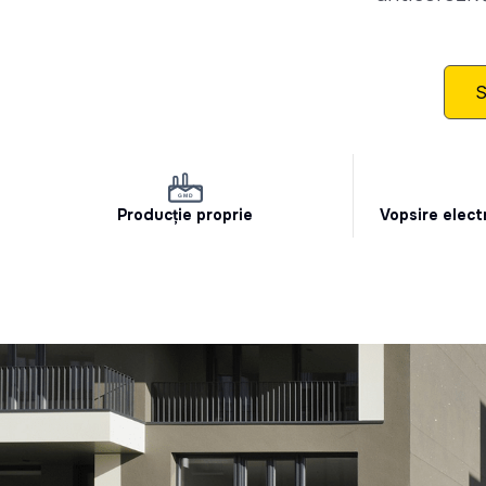
S
Producție proprie
Vopsire elect