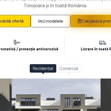
Timișoara și în toată România.
Vezi modelele
Calculează preț
olicită ofertă
rostatică / protecție anticorozivă
Livrare în toată
Rezidențial
Comercial