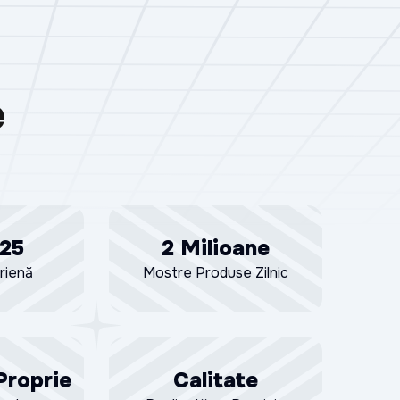
e
 25
2 Milioane
riență
Mostre Produse Zilnic
Proprie
Calitate