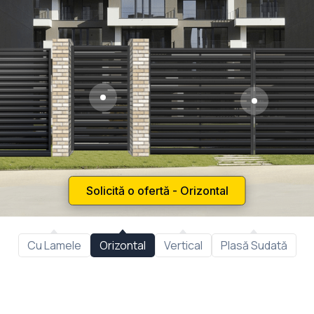
Solicită o ofertă
-
Vertical
Cu Lamele
Orizontal
Vertical
Plasă Sudată