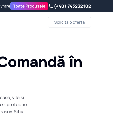
(+40) 743232102
ivrare
Toate Produsele
Solicită o ofertă
a Comandă în
ase, vile și
 și protecție
rașov, Sibiu,