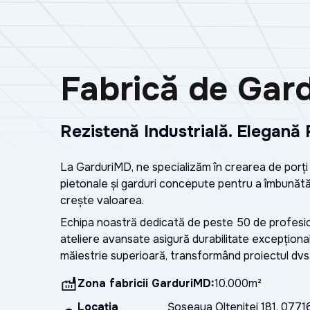
Fabrică de Gard
Rezistență Industrială. Eleganță 
La GarduriMD, ne specializăm în crearea de porți 
pietonale și garduri concepute pentru a îmbunătăți
crește valoarea.
Echipa noastră dedicată de peste 50 de profesioni
ateliere avansate asigură durabilitate excepțional
măiestrie superioară, transformând proiectul dvs. d
Zona fabricii GarduriMD
:
10.000m²
Locația
Şoseaua Olteniţei 181, 0771