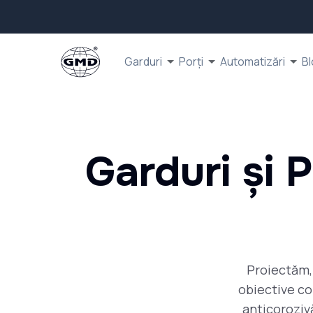
Garduri
Porți
Automatizări
Bl
Garduri și 
Proiectăm, 
obiective co
anticorozivă