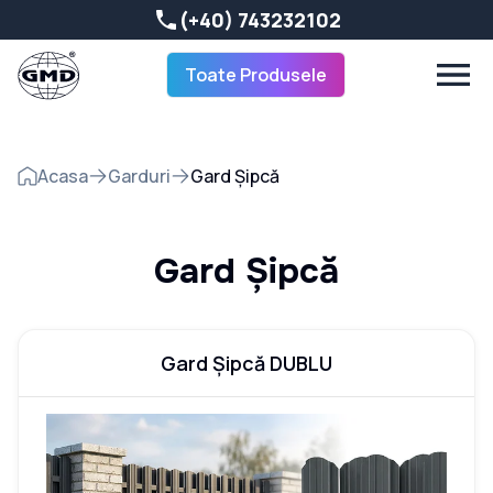
(+40) 743232102
Toate Produsele
Acasa
Garduri
Gard Șipcă
Gard Șipcă
Gard Șipcă DUBLU