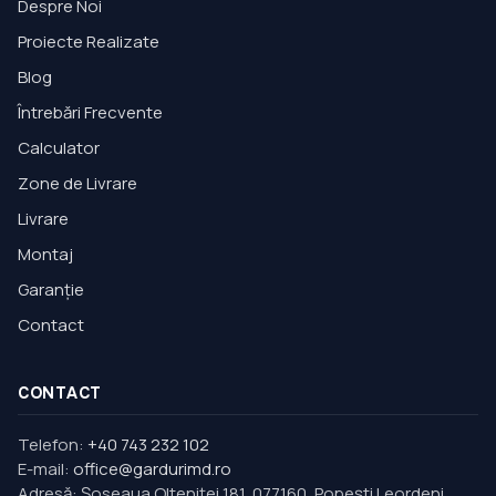
Despre Noi
Proiecte Realizate
Blog
Întrebări Frecvente
Calculator
Zone de Livrare
Livrare
Montaj
Garanție
Contact
CONTACT
Telefon:
+40 743 232 102
E-mail:
office@gardurimd.ro
Adresă
:
Şoseaua Olteniţei 181, 077160, Popești Leordeni,