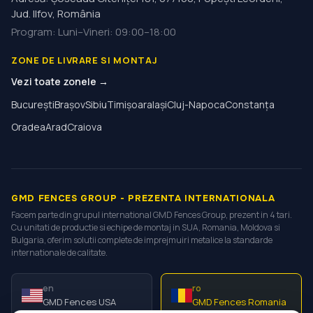
Jud. Ilfov, România
Program
:
Luni–Vineri: 09:00–18:00
ZONE DE LIVRARE SI MONTAJ
Vezi toate zonele →
București
Brașov
Sibiu
Timișoara
Iași
Cluj-Napoca
Constanța
Oradea
Arad
Craiova
GMD FENCES GROUP - PREZENTA INTERNATIONALA
Facem parte din grupul international GMD Fences Group, prezent in 4 tari.
Cu unitati de productie si echipe de montaj in SUA, Romania, Moldova si
Bulgaria, oferim solutii complete de imprejmuiri metalice la standarde
internationale de calitate.
en
ro
GMD Fences USA
GMD Fences Romania