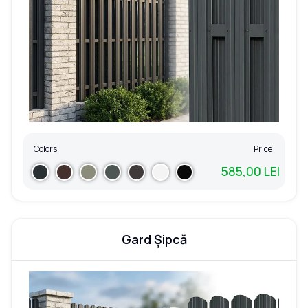
Colors:
Price:
585,00 LEI
Gard Șipcă