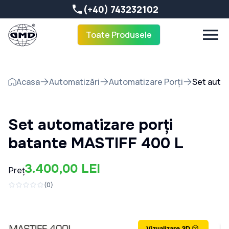
(+40) 743232102
Toate Produsele
Acasa
Automatizări
Automatizare Porți
Set autom
Set automatizare porți
batante MASTIFF 400 L
3.400,00 LEI
Preț
(
0
)
Vizualizare 3D