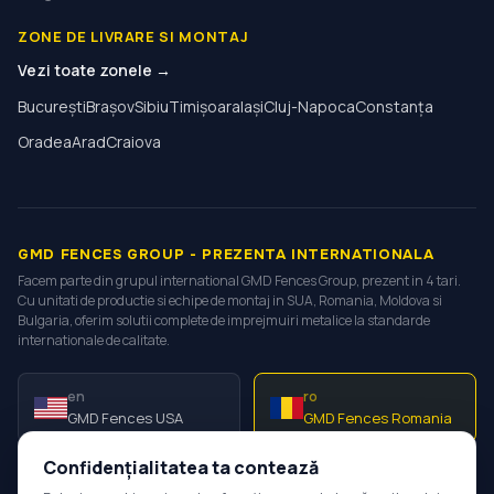
ZONE DE LIVRARE SI MONTAJ
Vezi toate zonele →
București
Brașov
Sibiu
Timișoara
Iași
Cluj-Napoca
Constanța
Oradea
Arad
Craiova
GMD FENCES GROUP - PREZENTA INTERNATIONALA
Facem parte din grupul international GMD Fences Group, prezent in 4 tari.
Cu unitati de productie si echipe de montaj in SUA, Romania, Moldova si
Bulgaria, oferim solutii complete de imprejmuiri metalice la standarde
internationale de calitate.
en
ro
GMD Fences USA
GMD Fences Romania
Confidențialitatea ta contează
ro
bg