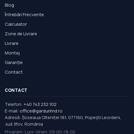
Blog
Întrebări Frecvente
Calculator
Zone de Livrare
Livrare
Montaj
Garanție
Contact
CONTACT
Telefon:
+40 743 232 102
E-mail:
office@gardurimd.ro
Adresă
:
Şoseaua Olteniţei 181, 077160, Popești Leordeni,
Jud. Ilfov, România
Program
:
Luni–Vineri: 09:00–18:00