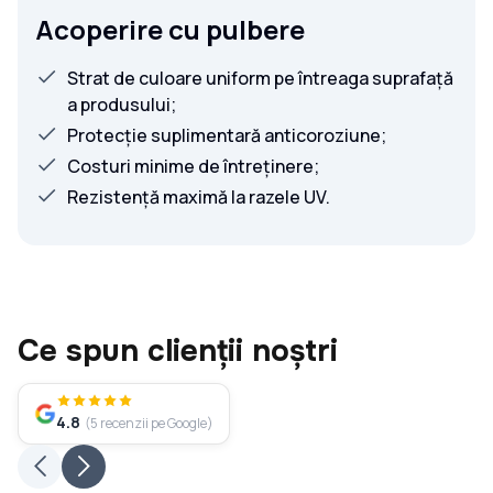
Acoperire cu pulbere
Strat de culoare uniform pe întreaga suprafață
a produsului;
Protecție suplimentară anticoroziune;
Costuri minime de întreținere;
Rezistență maximă la razele UV.
Ce spun clienții noștri
4.8
(
5
recenzii pe Google
)