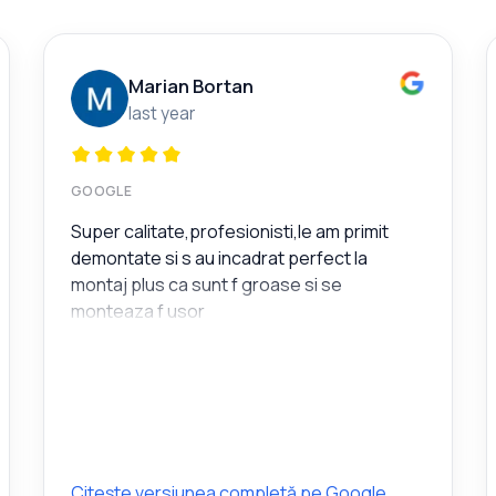
Marian Bortan
last year
GOOGLE
Super calitate,profesionisti,le am primit
demontate si s au incadrat perfect la
montaj plus ca sunt f groase si se
monteaza f usor
Citește versiunea completă pe Google