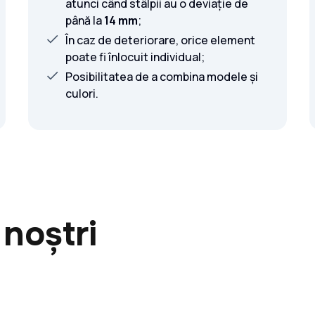
atunci când stâlpii au o deviație de
până la
14 mm
;
În caz de deteriorare, orice element
poate fi înlocuit individual;
Posibilitatea de a combina modele și
culori.
 noștri