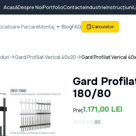
Acasă
Despre Noi
Portfolio
Contacte
Industrie
Instrucțiuni
L
ocatoare Parcare
Montaj
Blog
FAQ
Calculator
duri
Gard Profilat Verical 40x20
Gard Profilat Verical 4
Gard Profil
180/80
1.171,00 LEI
Preț
(
0
)