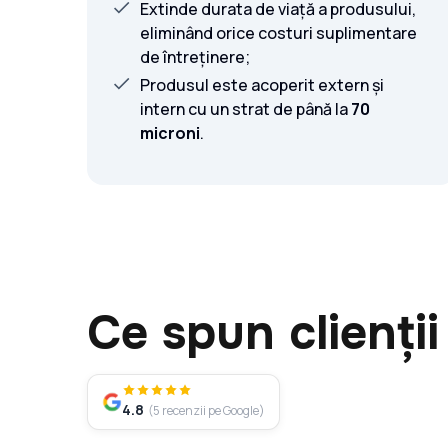
Extinde durata de viață a produsului,
eliminând orice costuri suplimentare
de întreținere;
Produsul este acoperit extern și
intern cu un strat de până la
70
microni
.
Ce spun clienții
4.8
(
5
recenzii pe Google
)