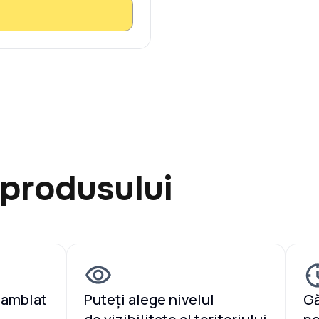
 produsului
samblat
Puteți alege nivelul
Gă