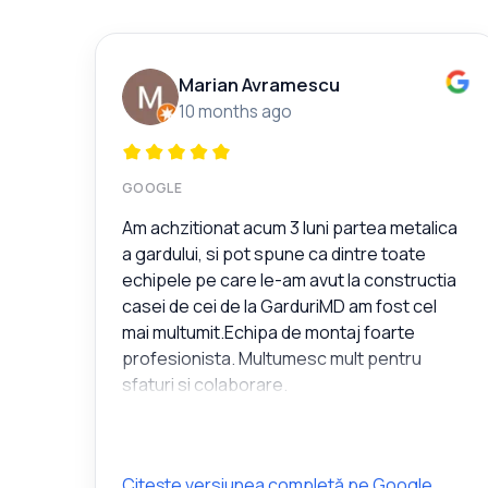
Marian Avramescu
10 months ago
GOOGLE
Am achzitionat acum 3 luni partea metalica
a gardului, si pot spune ca dintre toate
echipele pe care le-am avut la constructia
casei de cei de la GarduriMD am fost cel
mai multumit.Echipa de montaj foarte
profesionista. Multumesc mult pentru
sfaturi si colaborare.
Citește versiunea completă pe Google