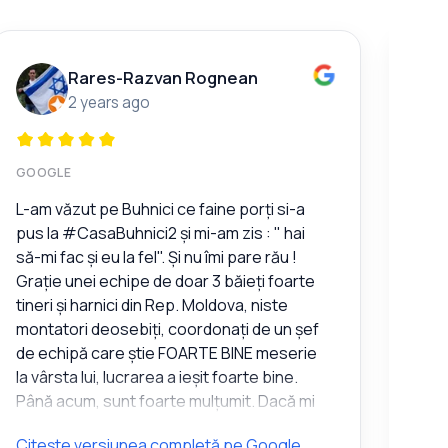
Rares-Razvan Rognean
2 years ago
GOOGLE
GOO
L-am văzut pe Buhnici ce faine porți si-a
Furn
pus la #CasaBuhnici2 și mi-am zis : " hai
să-mi fac și eu la fel". Și nu îmi pare rău !
Grație unei echipe de doar 3 băieți foarte
tineri și harnici din Rep. Moldova, niste
montatori deosebiți, coordonați de un șef
de echipă care știe FOARTE BINE meserie
la vârsta lui, lucrarea a ieșit foarte bine.
Până acum, sunt foarte mulțumit. Dacă mi
s-a spus că, de la momentul plății
Citește versiunea completă pe Google
Cite