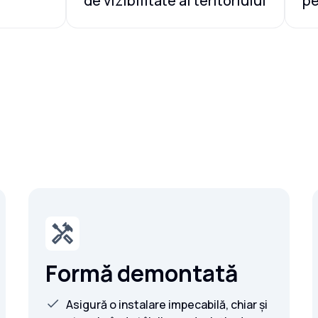
de vizibilitate al teritoriului
pe
Formă demontată
Asigură o instalare impecabilă, chiar și