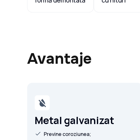
formă demontată
cu nituri
Avantaje
Metal galvanizat
Previne coroziunea;