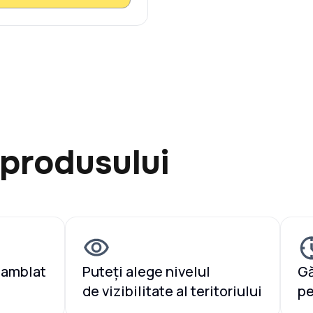
 produsului
samblat
Puteți alege nivelul
Gă
de vizibilitate al teritoriului
pe