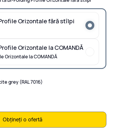
tă Bi-Folding Profile Orizontale fără stîlpi
rofile Orizontale fără stîlpi
 Profile Orizontale la COMANDĂ
file Orizontale la COMANDĂ
cite grey
(RAL 7016)
Obțineți o ofertă