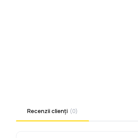
Recenzii clienți
(
0
)