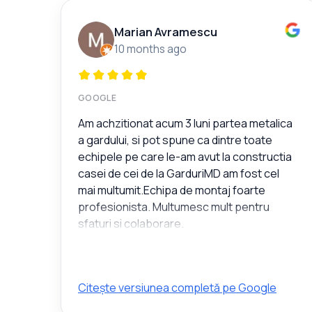
Marian Avramescu
10 months ago
GOOGLE
Am achzitionat acum 3 luni partea metalica
a gardului, si pot spune ca dintre toate
echipele pe care le-am avut la constructia
casei de cei de la GarduriMD am fost cel
mai multumit.Echipa de montaj foarte
profesionista. Multumesc mult pentru
sfaturi si colaborare.
Citește versiunea completă pe Google