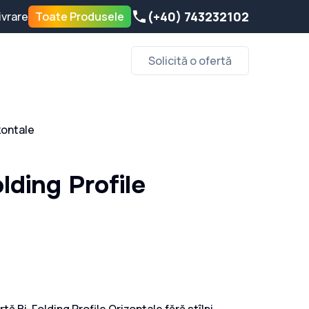
(+40) 743232102
ivrare
Toate Produsele
Solicită o ofertă
zontale
lding Profile