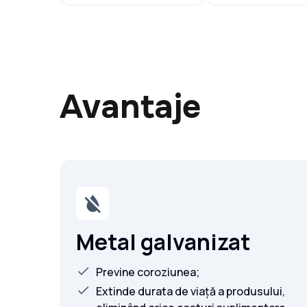
Avantaje
Metal galvanizat
Previne coroziunea;
Extinde durata de viață a produsului,