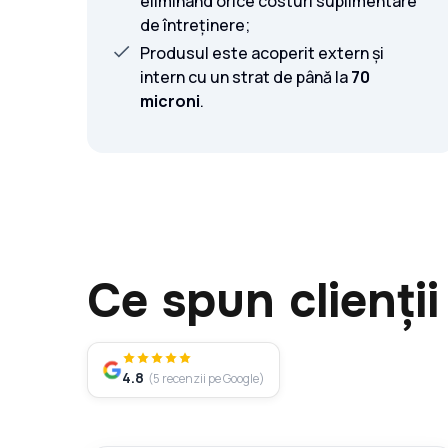
eliminând orice costuri suplimentare
de întreținere;
Produsul este acoperit extern și
intern cu un strat de până la
70
microni
.
Ce spun clienții
4.8
(
5
recenzii pe Google
)