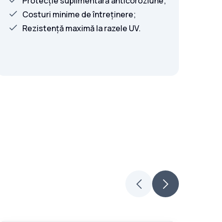
Protecție suplimentară anticoroziune;
Costuri minime de întreținere;
Rezistență maximă la razele UV.