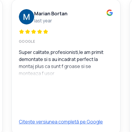
Marian Bortan
last year
GOOGLE
Super calitate,profesionisti,le am primit
demontate si s au incadrat perfect la
montaj plus ca sunt f groase si se
monteaza f usor
Citește versiunea completă pe Google