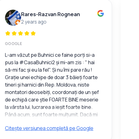
Rares-Razvan Rognean
2 years ago
GOOGLE
GOO
L-am văzut pe Buhnici ce faine porți si-a
Furn
pus la #CasaBuhnici2 și mi-am zis : " hai
să-mi fac și eu la fel". Și nu îmi pare rău !
Grație unei echipe de doar 3 băieți foarte
tineri și harnici din Rep. Moldova, niste
montatori deosebiți, coordonați de un șef
de echipă care știe FOARTE BINE meserie
la vârsta lui, lucrarea a ieșit foarte bine.
Până acum, sunt foarte mulțumit. Dacă mi
s-a spus că, de la momentul plății
Citește versiunea completă pe Google
Cite
avansului și până la momentul ce ar trebui
să ajunge marfa la mine vor trece circa 6