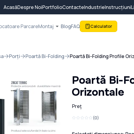
Acasă
Despre Noi
Portfolio
Contacte
Industrie
Instrucțiuni
L
ocatoare Parcare
Montaj
Blog
FAQ
Calculator
sa
Porți
Poartă Bi-Folding
Poartă Bi-Folding Profile Ori
Poartă Bi-Fo
Orizontale
Preț
(
0
)