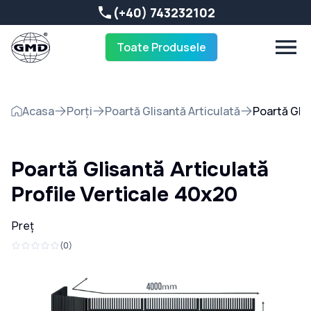
(+40) 743232102
Toate Produsele
Acasa
Porți
Poartă Glisantă Articulată
Poartă Glis
Poartă Glisantă Articulată
Profile Verticale 40x20
Preț
(
0
)