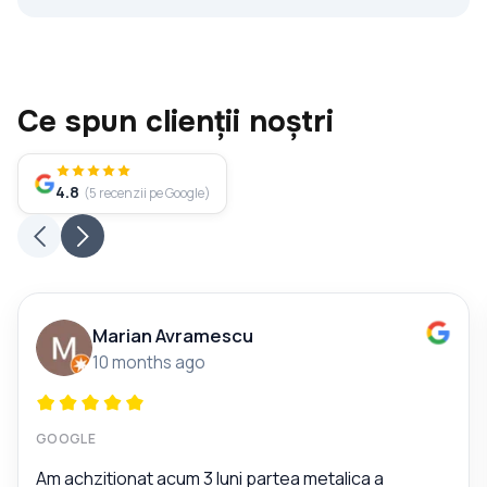
Ce spun clienții noștri
4.8
(
5
recenzii pe Google
)
Marian Avramescu
10 months ago
GOOGLE
Am achzitionat acum 3 luni partea metalica a