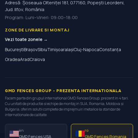
Adresă
:
Şoseaua Olteniţei 181, 077160, Popești Leordeni,
Jud. Ilfov, România
Program
:
Luni–Vineri: 09:00–18:00
ZONE DE LIVRARE SI MONTAJ
Vezi toate zonele →
București
Brașov
Sibiu
Timișoara
Iași
Cluj-Napoca
Constanța
Oradea
Arad
Craiova
GMD FENCES GROUP - PREZENTA INTERNATIONALA
Facem parte din grupul international GMD Fences Group, prezent in 4 tari.
Cu unitati de productie si echipe de montaj in SUA, Romania, Moldova si
Bulgaria, oferim solutii complete de imprejmuiri metalice la standarde
internationale de calitate.
en
ro
GMD Fences USA
GMD Fences Romania