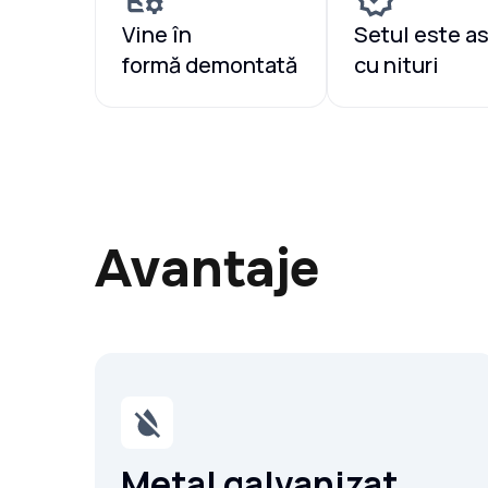
Vine în
Setul este a
formă demontată
cu nituri
Avantaje
Metal galvanizat