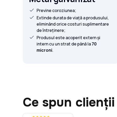
Previne coroziunea;
Extinde durata de viață a produsului,
eliminând orice costuri suplimentare
de întreținere;
Produsul este acoperit extern și
intern cu un strat de până la
70
microni
.
Ce spun clienții