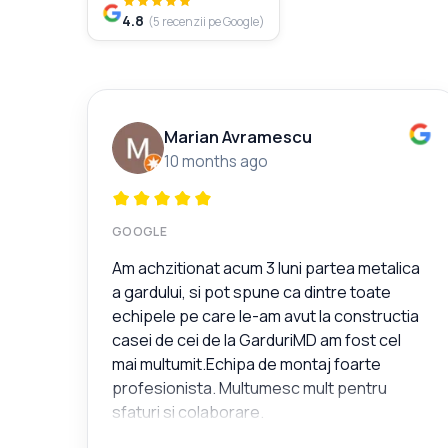
4.8
(
5
recenzii pe Google
)
Marian Avramescu
10 months ago
GOOGLE
Am achzitionat acum 3 luni partea metalica
a gardului, si pot spune ca dintre toate
echipele pe care le-am avut la constructia
casei de cei de la GarduriMD am fost cel
mai multumit.Echipa de montaj foarte
profesionista. Multumesc mult pentru
sfaturi si colaborare.