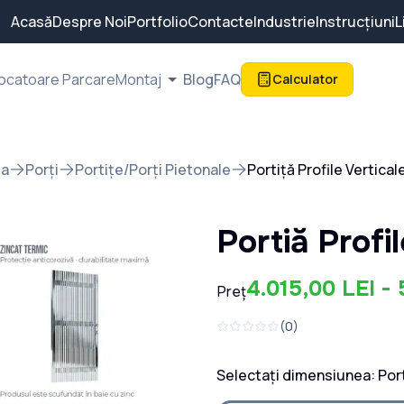
Acasă
Despre Noi
Portfolio
Contacte
Industrie
Instrucțiuni
L
ocatoare Parcare
Montaj
Blog
FAQ
Calculator
sa
Porți
Portițe/Porți Pietonale
Portiță Profile Vertica
Portiță Prof
4.015,00 LEI - 
Preț
(
0
)
Selectați dimensiunea:
Port