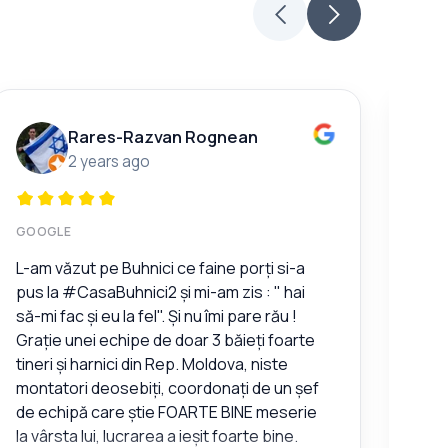
Rares-Razvan Rognean
2 years ago
GOOGLE
GOO
L-am văzut pe Buhnici ce faine porți si-a
Furn
pus la #CasaBuhnici2 și mi-am zis : " hai
să-mi fac și eu la fel". Și nu îmi pare rău !
Grație unei echipe de doar 3 băieți foarte
tineri și harnici din Rep. Moldova, niste
montatori deosebiți, coordonați de un șef
de echipă care știe FOARTE BINE meserie
la vârsta lui, lucrarea a ieșit foarte bine.