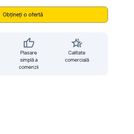
cale 20x20 la COMANDĂ
Obțineți o ofertă
Plasare
Calitate
simplă a
comercială
comenzii