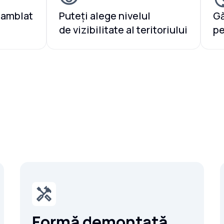
samblat
Puteți alege nivelul
Gă
de vizibilitate al teritoriului
pe
Formă demontată