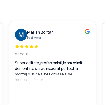
Marian Bortan
last year
GOOGLE
Super calitate,profesionisti,le am primit
demontate si s au incadrat perfect la
montaj plus ca sunt f groase si se
monteaza f usor