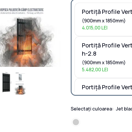
Portiță Profile Ver
(900mm x 1850mm)
4.015,00 LEI
Portiță Profile Ve
h-2.8
(900mm x 1850mm)
5.482,00 LEI
Portiță Profile Ve
2.0
(900mm x 1850mm)
Selectați culoarea:
Jet bla
4.667,00 LEI
Portiță Profile V