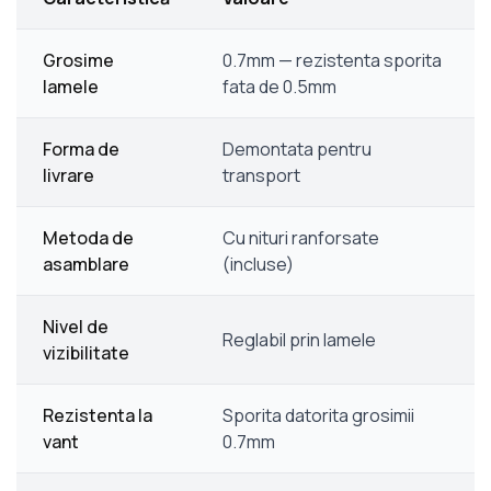
Grosime
0.7mm — rezistenta sporita
lamele
fata de 0.5mm
Forma de
Demontata pentru
livrare
transport
Metoda de
Cu nituri ranforsate
asamblare
(incluse)
Nivel de
Reglabil prin lamele
vizibilitate
Rezistenta la
Sporita datorita grosimii
vant
0.7mm