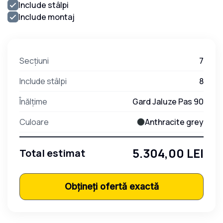
Include stâlpi
Include montaj
Secțiuni
7
Include stâlpi
8
Înălțime
Gard Jaluze Pas 90
Culoare
Anthracite grey
5.304,00 LEI
Total estimat
Obțineți ofertă exactă