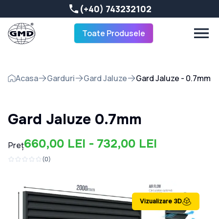
(+40) 743232102
Toate Produsele
Acasa
Garduri
Gard Jaluze
Gard Jaluze - 0.7mm
Gard Jaluze 0.7mm
660,00 LEI - 732,00 LEI
Preț
(
0
)
Vizualizare 3D