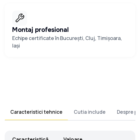
Montaj profesional
Echipe certificate în București, Cluj, Timișoara,
Iași
Caracteristici tehnice
Cutia include
Despre p
Caracteristică
Valoare