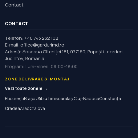
Contact
CONTACT
Telefon:
+40 743 232 102
E-mail:
office@gardurimd.ro
Adresă
:
Şoseaua Olteniţei 181, 077160, Popești Leordeni,
Jud. Ilfov, România
Program
:
Luni–Vineri: 09:00–18:00
ZONE DE LIVRARE SI MONTAJ
Vezi toate zonele →
București
Brașov
Sibiu
Timișoara
Iași
Cluj-Napoca
Constanța
Oradea
Arad
Craiova